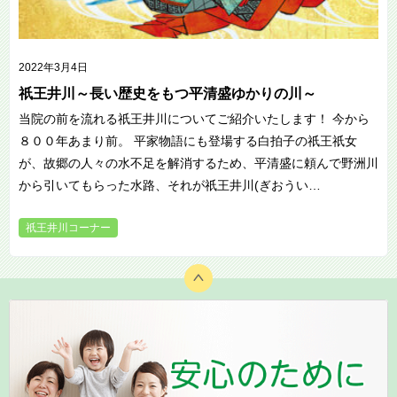
2022年3月4日
祇王井川～長い歴史をもつ平清盛ゆかりの川～
当院の前を流れる祇王井川についてご紹介いたします！ 今から
８００年あまり前。 平家物語にも登場する白拍子の祇王祇女
が、故郷の人々の水不足を解消するため、平清盛に頼んで野洲川
から引いてもらった水路、それが祇王井川(ぎおうい…
祇王井川コーナー