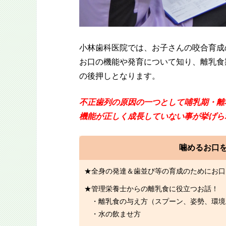
小林歯科医院では、お子さんの咬合育成
お口の機能や発育について知り、離乳食
の後押しとなります。
不正歯列の原因の一つとして哺乳期・離
機能が正しく成長していない事が挙げら
噛めるお口
全身の発達＆歯並び等の育成のためにお口
管理栄養士からの離乳食に役立つお話！
・離乳食の与え方（スプーン、姿勢、環境
・水の飲ませ方