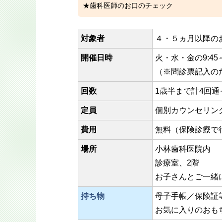
歯科医師のお口のチェック
対象者
４・５ヵ月以降の
開催日時
火・水・金の9:45～
（※問診票記入の
回数
1歳半まで計4回
定員
個別カウンセリン
費用
無料（保険診療で
場所
小林歯科医院内
診療室、2階
お子さんとご一緒
持ち物
母子手帳／保険証
お気に入りのおも