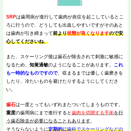
SRP
は歯周病が進行して歯肉が炎症を起こしているとこ
ろに行うので、どうしても出血しやすいですがそのあと
は歯肉が引き締まって
前より
状態が良くなります
ので安
心してくださいね
。
また、スケーリング後は歯石が除去されて刺激に敏感に
なるため、
知覚過敏
のようになることがあります。
これ
も一時的なものですので
、収まるまでは優しく歯磨きを
したり、冷たいものを避けたりするようにしてくださ
い。
歯石
は一度とってもいずれまたついてしまうものです。
重度
の歯周病にまで進行すると
歯肉を切開する手術
を行
う歯石除去が必要になることもあります
。
そうならないように
定期的に
歯科でスケーリングなどの